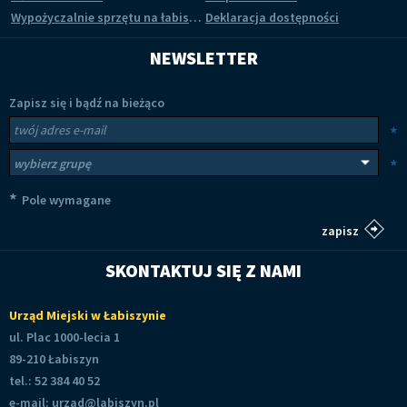
Wypożyczalnie sprzętu na łabiszyńskiej wyspie
Deklaracja dostępności
NEWSLETTER
Zapisz się i bądź na bieżąco
Newsletter
Twój adres e-mail
*
Wybierz grupy tematyczne
*
*
Pole wymagane
SKONTAKTUJ SIĘ Z NAMI
Urząd Miejski w Łabiszynie
ul. Plac 1000-lecia 1
89-210 Łabiszyn
tel.: 52 384 40 52
e-mail:
urzad@labiszyn.pl