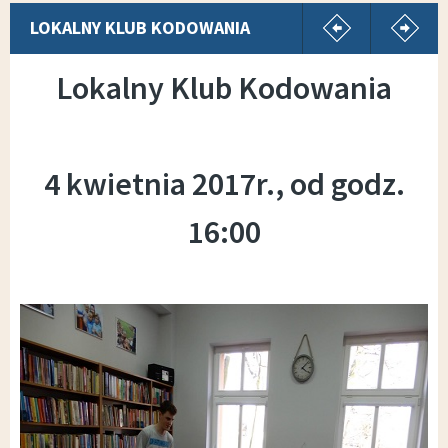
pokaż poprz
p
LOKALNY KLUB KODOWANIA
Lokalny Klub Kodowania
4 kwietnia 2017r., od godz.
16:00