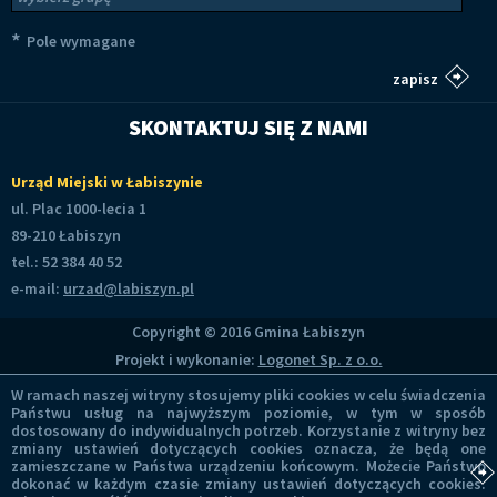
*
Pole wymagane
SKONTAKTUJ SIĘ Z NAMI
Urząd Miejski w Łabiszynie
ul. Plac 1000-lecia 1
89-210 Łabiszyn
tel.: 52 384 40 52
e-mail:
urzad@labiszyn.pl
Copyright © 2016 Gmina Łabiszyn
Projekt i wykonanie:
Logonet Sp. z o.o.
W ramach naszej witryny stosujemy pliki cookies w celu świadczenia
Państwu usług na najwyższym poziomie, w tym w sposób
dostosowany do indywidualnych potrzeb. Korzystanie z witryny bez
zmiany ustawień dotyczących cookies oznacza, że będą one
zamieszczane w Państwa urządzeniu końcowym. Możecie Państwo
dokonać w każdym czasie zmiany ustawień dotyczących cookies.