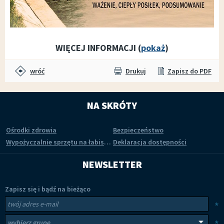
WIĘCEJ INFORMACJI (
pokaż
)
wróć
Drukuj
Zapisz do PDF
NA SKRÓTY
Ośrodki zdrowia
Bezpieczeństwo
Wypożyczalnie sprzętu na łabiszyńskiej wyspie
Deklaracja dostępności
NEWSLETTER
Zapisz się i bądź na bieżąco
Newsletter
Twój adres e-mail
*
Wybierz grupy tematyczne
*