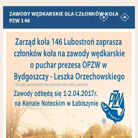
pokaż poprz
p
ZAWODY WĘDKARSKIE DLA CZŁONKÓW KOŁA
PZW 146