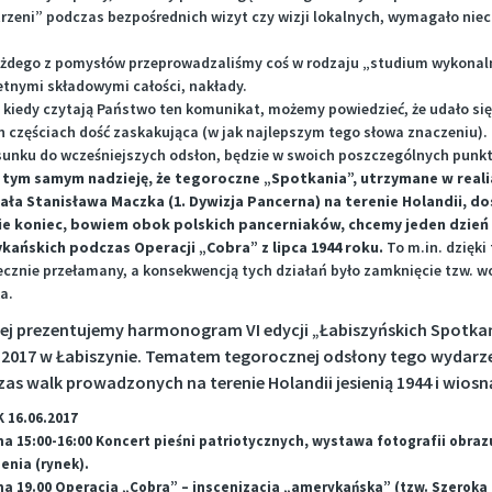
rzeni” podczas bezpośrednich wizyt czy wizji lokalnych, wymagało niec
ażdego z pomysłów przeprowadzaliśmy coś w rodzaju „studium wykonalnoś
etnymi składowymi całości, nakłady.
 kiedy czytają Państwo ten komunikat, możemy powiedzieć, że udało się
 częściach dość zaskakująca (w jak najlepszym tego słowa znaczeniu). 
sunku do wcześniejszych odsłon, będzie w swoich poszczególnych punkt
tym samym nadzieję, że tegoroczne „Spotkania”, utrzymane w reali
ała Stanisława Maczka (1. Dywizja Pancerna) na terenie Holandii, do
ie koniec, bowiem obok polskich pancerniaków, chcemy jeden dzień 
kańskich podczas Operacji „Cobra” z lipca 1944 roku.
To m.in. dzięki
cznie przełamany, a konsekwencją tych działań było zamknięcie tzw. wor
a.
ej prezentujemy harmonogram VI edycji „Łabiszyńskich Spotkań z
.2017 w Łabiszynie. Tematem tegorocznej odsłony tego wydarzen
as walk prowadzonych na terenie Holandii jesienią 1944 i wiosn
 16.06.2017
na 15:00-16:00 Koncert pieśni patriotycznych, wystawa fotografii obra
enia (rynek).
na 19.00 Operacja „Cobra” – inscenizacja „amerykańska” (tzw. Szeroka 