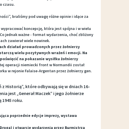
o czasu.
ci”, braliśmy pod uwagę różne opinie i idące za
 wypracować koncepcję, która jest spójna i w wielu
Co jednak ważne - format wydarzenia, choć zbliżony
ach zawierał wiele nowinek.
ach działań prowadzonych przez żołnierzy
starczą wielu pozytywnych wrażeń i emocji.
Na
poświęcić na pokazanie wysiłku żołnierzy
 tej operacji niemiecki front w Normandii został
ka w rejonie Falaise-Argentan przez żołnierzy gen.
 Historią”, które odbywają się w dniach 16-
ia jest „Generał Maczek” i jego żołnierze
ą 1945 roku.
zująca poprzednie edycje imprezy, wystawa
Droga) i otwarcie wydarzenia przez Burmistrza