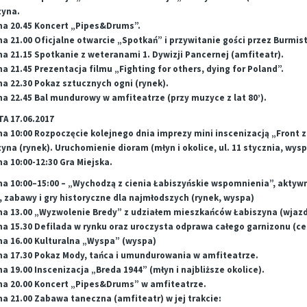
zyna.
na 20.45 Koncert „Pipes&Drums”.
a 21.00 Oficjalne otwarcie „Spotkań” i przywitanie gości przez Burmis
Marina i wypozyczalnia - godziny otwarcia w sezonie 2026
Plan zajęć sportowych ŁDK- październik 2025/marzec 2026 (STADION)
a 21.15 Spotkanie z weteranami 1. Dywizji Pancernej (amfiteatr).
a 21.45 Prezentacja filmu „Fighting for others, dying for Poland”.
a 22.30 Pokaz sztucznych ogni (rynek).
a 22.45 Bal mundurowy w amfiteatrze (przy muzyce z lat 80’).
kuł
A 17.06.2017
na 10:00 Rozpoczęcie kolejnego dnia imprezy mini inscenizacją „Front 
yna (rynek). Uruchomienie dioram (młyn i okolice, ul. 11 stycznia, wysp
a 10:00-12:30 Gra Miejska.
na 10:00–15:00 – „Wychodzą z cienia Łabiszyńskie wspomnienia”, aktyw
, zabawy i gry historyczne dla najmłodszych (rynek, wyspa)
na 13.00 „Wyzwolenie Bredy” z udziałem mieszkańców Łabiszyna (wjazd
na 15.30 Defilada w rynku oraz uroczysta odprawa całego garnizonu (ce
na 16.00 Kulturalna „Wyspa” (wyspa)
na 17.30 Pokaz Mody, tańca i umundurowania w amfiteatrze.
a 19.00 Inscenizacja „Breda 1944” (młyn i najbliższe okolice).
na 20.00 Koncert „Pipes&Drums” w amfiteatrze.
a 21.00 Zabawa taneczna (amfiteatr) w jej trakcie: