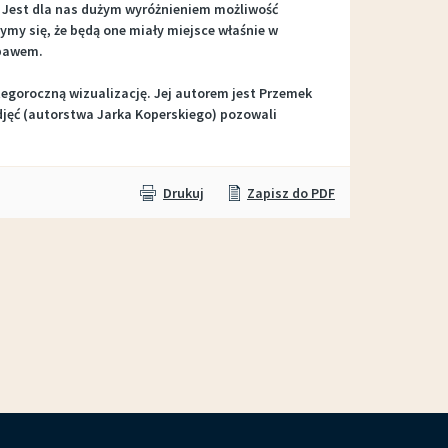
Jest dla nas dużym wyróżnieniem możliwość
ymy się, że będą one miały miejsce właśnie w
ebawem.
goroczną wizualizację. Jej autorem jest Przemek
djęć (autorstwa Jarka Koperskiego) pozowali
Drukuj
Zapisz do PDF
czny (03-10.07.16r.)
Obchody 200 urodzin Honorowego Obywatela Miasta Łabiszyn, dra Juliana Edwarda Gerpe
STREET ART Łab