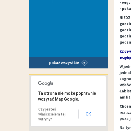
- wręc
- poka
NIEDZI
godzi
godzin
godzi
godzi
Chcemy
wzglę
pokaż wszystkie
W jed
jednak
zagra
MAPA INTERAKTYWNA
Wśród
Łabis
Ta strona nie może poprawnie
amfit
wczytać Map Google.
Chcem
Czy jesteś
realiz
OK
właścicielem tej
poza 
witryny?
Na ty