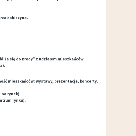
trza Łabiszyna.
Wypożyczalnia sprzętu OTWARTA!
zbliża się do Bredy” z udziałem mieszkańców
a).
ność mieszkańców: wystawy, prezentacje, koncerty,
 na rynek).
ntrum rynku).