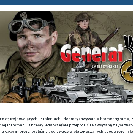
eco dłużej trwających ustaleniach i doprecyzowywaniu harmonogramu, 
niej informacji. Chcemy jednocześnie przeprosić za związaną z tym zwł
a całej imprezy, braliśmy pod uwagę wiele zgłaszanych spostrzeżeń i k