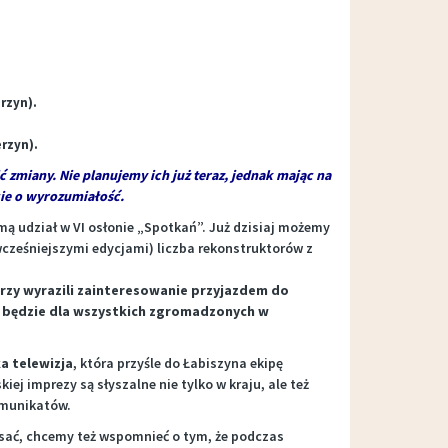
rzyn).
rzyn).
zmiany. Nie planujemy ich już teraz, jednak mając na
ie o wyrozumiałość.
ą udział w VI osłonie „Spotkań”. Już dzisiaj możemy
wcześniejszymi edycjami) liczba rekonstruktorów z
órzy wyrazili zainteresowanie przyjazdem do
, będzie dla wszystkich zgromadzonych w
a telewizja
, która przyśle do Łabiszyna ekipę
ej imprezy są słyszalne nie tylko w kraju, ale też
omunikatów.
isać, chcemy też wspomnieć o tym, że podczas