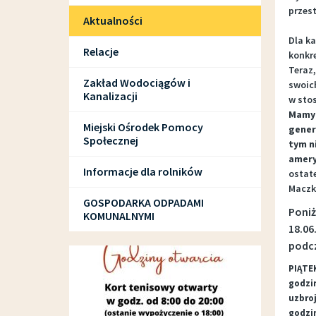
przest
Aktualności
Dla k
Relacje
konkr
Teraz,
Zakład Wodociągów i
swoich
Kanalizacji
w sto
Mamy 
Miejski Ośrodek Pomocy
gener
Społecznej
tym n
amery
Informacje dla rolników
ostate
Maczk
GOSPODARKA ODPADAMI
Poniż
KOMUNALNYMI
18.06
podcz
SPORT I REKREACJA
PIĄTEK
godzi
uzbroj
godzi