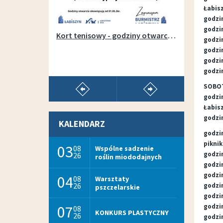
Łabis
godzi
godzin
Otwarcie wypożyczalni sprzętu na łabiszyńskiej wyspie - 1 maja 2019r.
Kort tenisowy - godziny otwarcia w sezonie 2026
godzin
godzin
godzin
godzin
pokaż poprzedni artykuł
pokaż następny arty
SOBOT
godzi
Łabisz
godzin
KALENDARZ
godzi
piknik
03
08
Wspólne sadzenie
godzi
26
roślin miododajnych
godzi
godzi
04
08
Warsztaty
26
godzi
pszczelarskie
godzin
07
godzi
08
KONKURS PLASTYCZNY
26
godzin