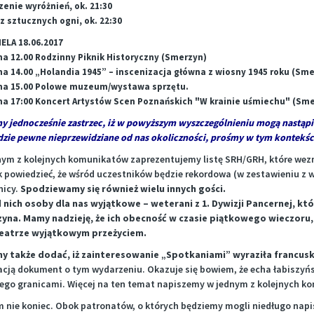
zenie wyróżnień, ok. 21:30
z sztucznych ogni, ok. 22:30
ELA 18.06.2017
na 12.00 Rodzinny Piknik Historyczny (Smerzyn)
a 14.00 „Holandia 1945” – inscenizacja główna z wiosny 1945 roku (Sme
na 15.00 Polowe muzeum/wystawa sprzętu.
na 17:00 Koncert Artystów Scen Poznańskich "W krainie uśmiechu" (Sme
 jednocześnie zastrzec, iż w powyższym wyszczególnieniu mogą nastąpić 
dzie pewne nieprzewidziane od nas okoliczności, prośmy w tym kontekśc
nym z kolejnych komunikatów zaprezentujemy listę SRH/GRH, które wezm
 powiedzieć, że wśród uczestników będzie rekordowa (w zestawieniu z 
nicy.
Spodziewamy się również wielu innych gości.
 nich osoby dla nas wyjątkowe – weterani z 1. Dywizji Pancernej, kt
zyna. Mamy nadzieję, że ich obecność w czasie piątkowego wieczoru
eatrze wyjątkowym przeżyciem.
y także dodać, iż zainteresowanie „Spotkaniami” wyraziła francusk
acją dokument o tym wydarzeniu. Okazuje się bowiem, że echa łabiszyński
jego granicami. Więcej na ten temat napiszemy w jednym z kolejnych k
m nie koniec. Obok patronatów, o których będziemy mogli niedługo nap