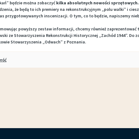
kań” będzie można zobaczyć
kilka absolutnych nowości sprzętowych.
zenia, że będą to ich premiery na rekonstrukcyjnym „polu walki” i ciesz
as przygotowywanych inscenizacji. O tym, co to będzie, napiszemy ni
mowując powyższy zestaw informacji, chcemy również zaprezentować te
wski ze Stowarzyszenia Rekonstrukcji Historycznej „Zachód 1944”. Do z
kowie Stowarzyszenia „Odwach” z Poznania.
róć
Koncert zespołu BRATHANKI, 14.01.17r.
Ogólnopolski Plener Artysty