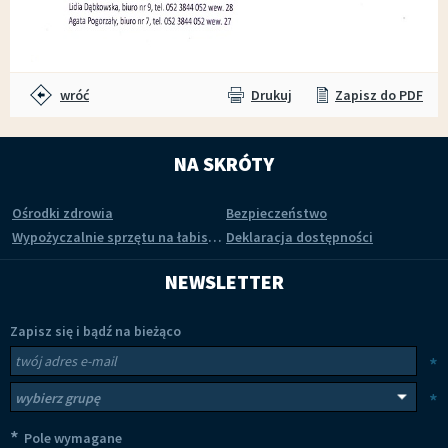
wróć
Drukuj
Zapisz do PDF
NA SKRÓTY
Ośrodki zdrowia
Bezpieczeństwo
Wypożyczalnie sprzętu na łabiszyńskiej wyspie
Deklaracja dostępności
NEWSLETTER
Zapisz się i bądź na bieżąco
Newsletter
Twój adres e-mail
*
Wybierz grupy tematyczne
*
*
Pole wymagane