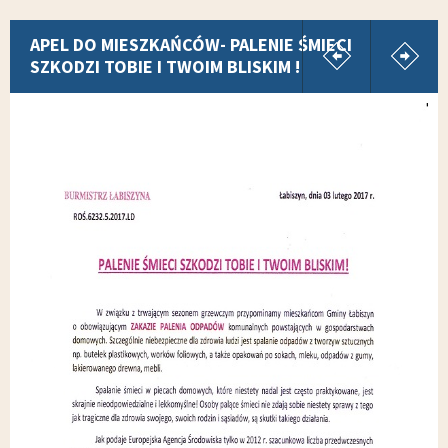
pokaż poprz
p
APEL DO MIESZKAŃCÓW- PALENIE ŚMIECI
SZKODZI TOBIE I TWOIM BLISKIM !