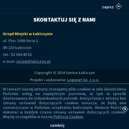
SKONTAKTUJ SIĘ Z NAMI
Urząd Miejski w Łabiszynie
ul. Plac 1000-lecia 1
89-210 Łabiszyn
tel.: 52 384 40 52
e-mail:
urzad@labiszyn.pl
Copyright © 2016 Gmina Łabiszyn
Projekt i wykonanie:
Logonet Sp. z o.o.
W ramach naszej witryny stosujemy pliki cookies w celu świadczenia
Państwu usług na najwyższym poziomie, w tym w sposób
dostosowany do indywidualnych potrzeb. Korzystanie z witryny bez
zmiany ustawień dotyczących cookies oznacza, że będą one
zamieszczane w Państwa urządzeniu końcowym. Możecie Państwo
dokonać w każdym czasie zmiany ustawień dotyczących cookies.
Więcej szczegółów w naszej
Polityce Cookies
.
zamknij