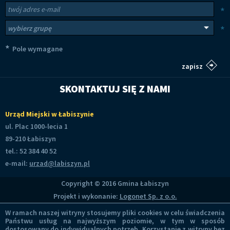
Newsletter
Twój adres e-mail
*
Wybierz grupy tematyczne
*
*
Pole wymagane
SKONTAKTUJ SIĘ Z NAMI
Urząd Miejski w Łabiszynie
ul. Plac 1000-lecia 1
89-210 Łabiszyn
tel.: 52 384 40 52
e-mail:
urzad@labiszyn.pl
Copyright © 2016 Gmina Łabiszyn
Projekt i wykonanie:
Logonet Sp. z o.o.
W ramach naszej witryny stosujemy pliki cookies w celu świadczenia
Państwu usług na najwyższym poziomie, w tym w sposób
dostosowany do indywidualnych potrzeb. Korzystanie z witryny bez