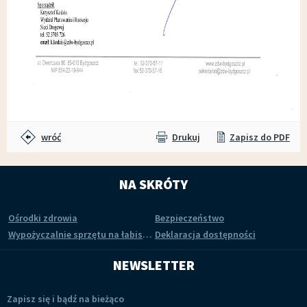
wróć
Drukuj
Zapisz do PDF
NA SKRÓTY
Ośrodki zdrowia
Bezpieczeństwo
Wypożyczalnie sprzętu na łabiszyńskiej wyspie
Deklaracja dostępności
NEWSLETTER
Zapisz się i bądź na bieżąco