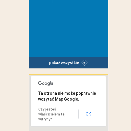
pokaż wszystkie
MAPA INTERAKTYWNA
Ta strona nie może poprawnie
wczytać Map Google.
Czy jesteś
OK
właścicielem tej
witryny?