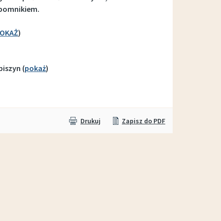
 pomnikiem.
OKAŻ
)
iszyn (
pokaż
)
Drukuj
Zapisz do PDF