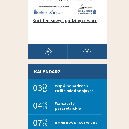
Otwarcie wypożyczalni sprzętu na łabiszyńskiej wyspie - 1 maja 2019r.
Kort tenisowy - godziny otwarcia w sezonie 2026
pokaż poprzedni artykuł
pokaż następny arty
KALENDARZ
03
08
Wspólne sadzenie
26
roślin miododajnych
04
08
Warsztaty
26
pszczelarskie
07
08
KONKURS PLASTYCZNY
26