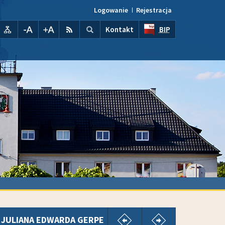
Logowanie
Rejestracja
Wyszukiwarka
wyszukaj...
kontrast
Mapa serwisu
pomniejsz czcionkę
powiększ czcionkę
RSS
Szukaj
Kontakt
BIP
pokaż poprzedni artykuł
pokaż następny
A JULIANA EDWARDA GERPE