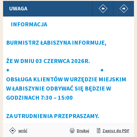
pokaż poprz
p
UWAGA
INFORMACJA
BURMISTRZ ŁABISZYNA INFORMUJE,
ŻE W DNIU 03 CZERWCA 2026R.
OBSŁUGA KLIENTÓW W URZĘDZIE MIEJSKIM
W ŁABISZYNIE ODBYWAĆ SIĘ BĘDZIE W
GODZINACH 7:30 – 15:00
ZA UTRUDNIENIA PRZEPRASZAMY.
wróć
Drukuj
Zapisz do PDF