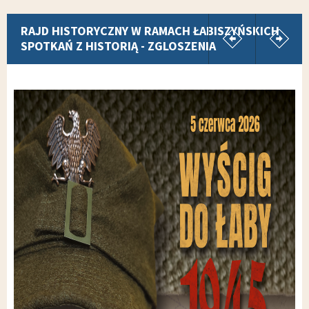
pokaż poprz
p
RAJD HISTORYCZNY W RAMACH ŁABISZYŃSKICH
SPOTKAŃ Z HISTORIĄ - ZGLOSZENIA