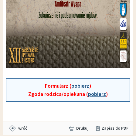
Formularz (
pobierz
)
Zgoda rodzica/opiekuna (
pobierz
)
wróć
Drukuj
Zapisz do PDF