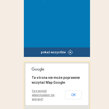
pokaż wszystkie
MAPA INTERAKTYWNA
Ta strona nie może poprawnie
wczytać Map Google.
Czy jesteś
OK
właścicielem tej
witryny?