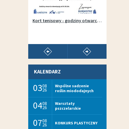
Otwarcie wypożyczalni sprzętu na łabiszyńskiej wyspie - 1 maja 2019r.
Kort tenisowy - godziny otwarcia w sezonie 2026
pokaż poprzedni artykuł
pokaż następny arty
KALENDARZ
03
08
Wspólne sadzenie
26
roślin miododajnych
04
08
Warsztaty
26
pszczelarskie
07
08
KONKURS PLASTYCZNY
26