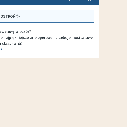
UBOSTROŃ ✨
awałowy wieczór?
 najpiękniejsze arie operowe i przeboje musicalowe
wróć
DF