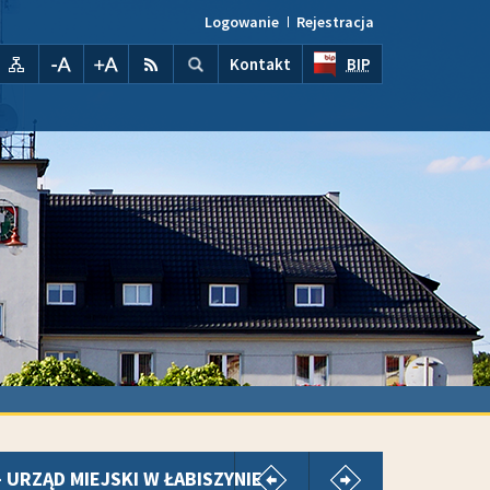
Logowanie
Rejestracja
Wyszukiwarka
wyszukaj...
kontrast
Mapa serwisu
pomniejsz czcionkę
powiększ czcionkę
RSS
Szukaj
Kontakt
BIP
pokaż poprzedni artykuł
pokaż następny
URZĄD MIEJSKI W ŁABISZYNIE