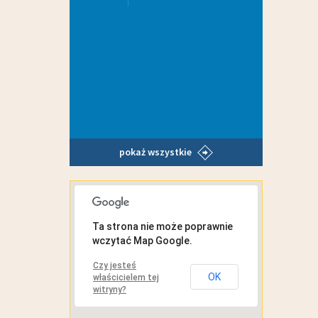
pokaż wszystkie
MAPA INTERAKTYWNA
Ta strona nie może poprawnie
wczytać Map Google.
Czy jesteś
OK
właścicielem tej
witryny?