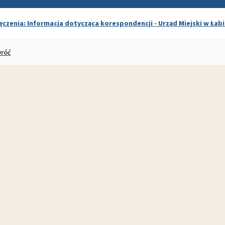
ęczenia: Informacja dotycząca korespondencji - Urząd Miejski w Łabi
róć