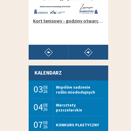
Otwarcie wypożyczalni sprzętu na łabiszyńskiej wyspie - 1 maja 2019r.
Kort tenisowy - godziny otwarcia w sezonie 2026
pokaż poprzedni artykuł
pokaż następny arty
KALENDARZ
03
08
Wspólne sadzenie
26
roślin miododajnych
04
08
Warsztaty
26
pszczelarskie
07
08
KONKURS PLASTYCZNY
26