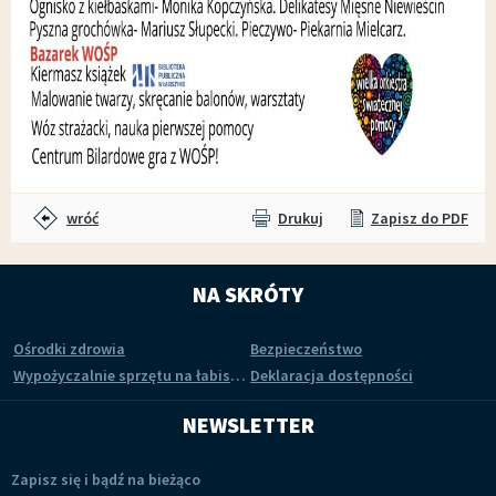
wróć
Drukuj
Zapisz do PDF
NA SKRÓTY
Ośrodki zdrowia
Bezpieczeństwo
Wypożyczalnie sprzętu na łabiszyńskiej wyspie
Deklaracja dostępności
NEWSLETTER
Zapisz się i bądź na bieżąco