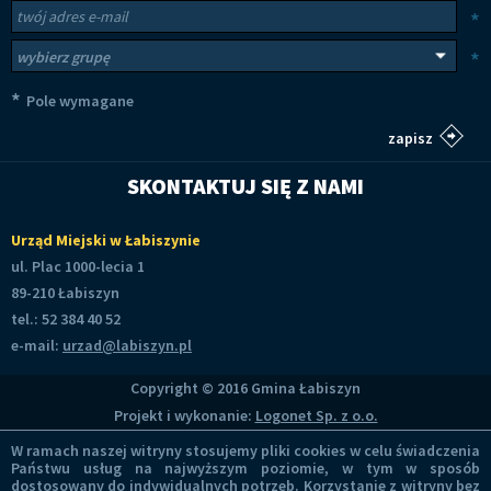
Newsletter
Twój adres e-mail
*
Wybierz grupy tematyczne
*
*
Pole wymagane
SKONTAKTUJ SIĘ Z NAMI
Urząd Miejski w Łabiszynie
ul. Plac 1000-lecia 1
89-210 Łabiszyn
tel.: 52 384 40 52
e-mail:
urzad@labiszyn.pl
Copyright © 2016 Gmina Łabiszyn
Projekt i wykonanie:
Logonet Sp. z o.o.
W ramach naszej witryny stosujemy pliki cookies w celu świadczenia
Państwu usług na najwyższym poziomie, w tym w sposób
dostosowany do indywidualnych potrzeb. Korzystanie z witryny bez