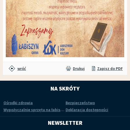
wróć
Drukuj
Zapisz do PDF
NA SKRÓTY
Ośrodki zdrowia
Bezpieczeństwo
Wypożyczalnie sprzętu na łabiszyńskiej wyspie
Deklaracja dostępności
NEWSLETTER