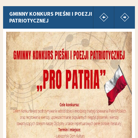
pokaż poprz
p
GMINNY KONKURS PIEŚNI I POEZJI
PATRIOTYCZNEJ