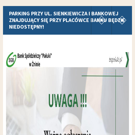
pokaż poprz
p
PARKING PRZY UL. SIENKIEWICZA I BANKOWEJ
ZNAJDUJĄCY SIĘ PRZY PLACÓWCE BANKU BĘDZIE
NIEDOSTĘPNY!