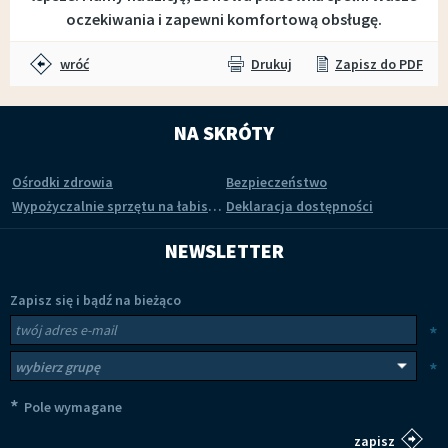
oczekiwania i zapewni komfortową obsługę.
wróć
Drukuj
Zapisz do PDF
NA SKRÓTY
Ośrodki zdrowia
Bezpieczeństwo
Wypożyczalnie sprzętu na łabiszyńskiej wyspie
Deklaracja dostępności
NEWSLETTER
Zapisz się i bądź na bieżąco
Newsletter
Twój adres e-mail
*
Wybierz grupy tematyczne
*
*
Pole wymagane