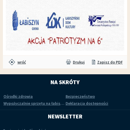
wróć
Drukuj
Zapisz do PDF
NA SKRÓTY
Ośrodki zdrowia
Bezpieczeństwo
Wypożyczalnie sprzętu na łabiszyńskiej wyspie
Deklaracja dostępności
NEWSLETTER