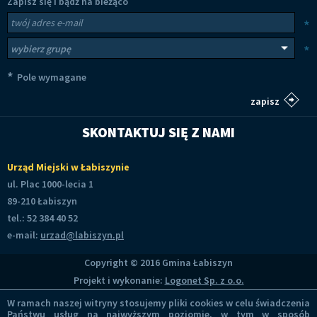
Zapisz się i bądź na bieżąco
Newsletter
Twój adres e-mail
*
Wybierz grupy tematyczne
*
*
Pole wymagane
SKONTAKTUJ SIĘ Z NAMI
Urząd Miejski w Łabiszynie
ul. Plac 1000-lecia 1
89-210 Łabiszyn
tel.: 52 384 40 52
e-mail:
urzad@labiszyn.pl
Copyright © 2016 Gmina Łabiszyn
Projekt i wykonanie:
Logonet Sp. z o.o.
W ramach naszej witryny stosujemy pliki cookies w celu świadczenia
Państwu usług na najwyższym poziomie, w tym w sposób