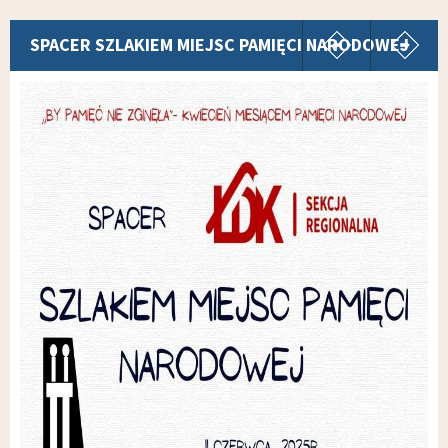
pokaż poprz
p
SPACER SZLAKIEM MIEJSC PAMIĘCI NARODOWEJ