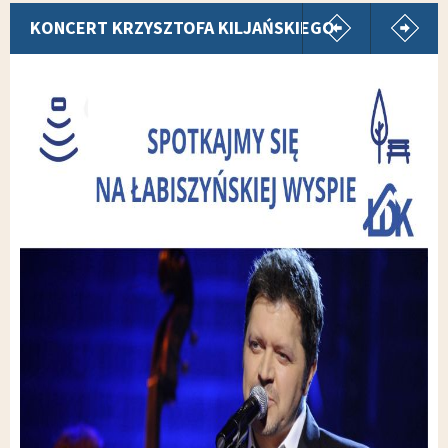
pokaż poprz
p
KONCERT KRZYSZTOFA KILJAŃSKIEGO