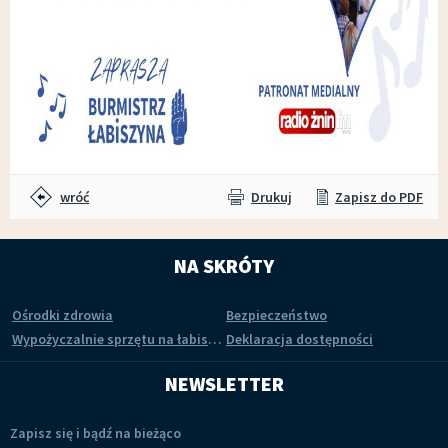
wróć
Drukuj
Zapisz do PDF
NA SKRÓTY
Ośrodki zdrowia
Bezpieczeństwo
Wypożyczalnie sprzętu na łabiszyńskiej wyspie
Deklaracja dostępności
NEWSLETTER
Zapisz się i bądź na bieżąco