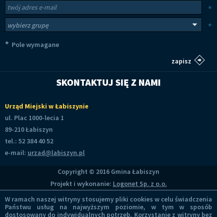
Newsletter
Twój adres e-mail
*
Wybierz grupy tematyczne
*
*
Pole wymagane
SKONTAKTUJ SIĘ Z NAMI
Urząd Miejski w Łabiszynie
ul. Plac 1000-lecia 1
89-210 Łabiszyn
tel.: 52 384 40 52
e-mail:
urzad@labiszyn.pl
Copyright © 2016 Gmina Łabiszyn
Projekt i wykonanie:
Logonet Sp. z o.o.
W ramach naszej witryny stosujemy pliki cookies w celu świadczenia
Państwu usług na najwyższym poziomie, w tym w sposób
dostosowany do indywidualnych potrzeb. Korzystanie z witryny bez