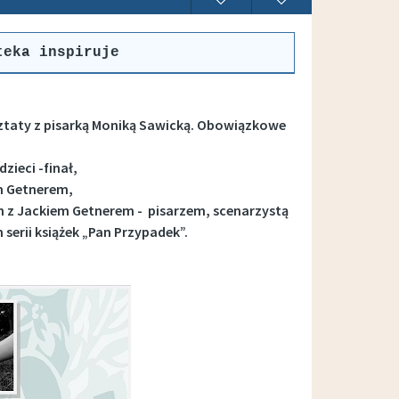
teka inspiruje
sztaty z pisarką Moniką Sawicką. Obowiązkowe
zieci -finał,
em Getnerem,
h z Jackiem Getnerem - pisarzem, scenarzystą
serii książek „Pan Przypadek”.