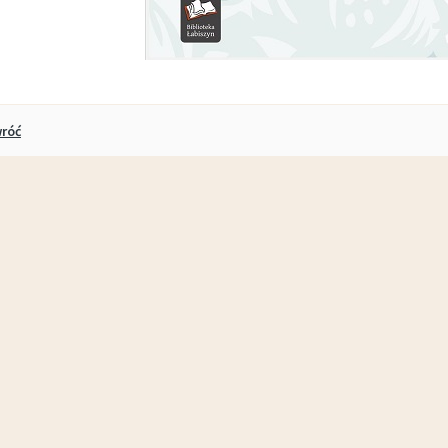
Marina i wypozyczalnia - godziny otwarcia w sezonie 2026
Plan zajęć sportowych ŁDK- październik 2025/marzec 2026 (STADION)
róć
kuł