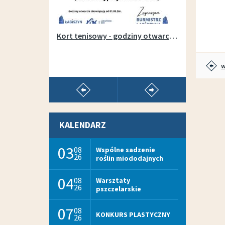
Otwarcie wypożyczalni sprzętu na łabiszyńskiej wyspie - 1 maja 2019r.
Kort tenisowy - godziny otwarcia w sezonie 2026
w
pokaż poprzedni artykuł
pokaż następny arty
KALENDARZ
03
08
Wspólne sadzenie
26
roślin miododajnych
04
08
Warsztaty
26
pszczelarskie
07
08
KONKURS PLASTYCZNY
26