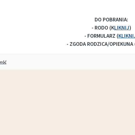
DO POBRANIA:
Marina i wypozyczalnia - godziny otwarcia w sezonie 2026
Plan zajęć sportowych ŁDK- październik 2025/marzec 2026 (STADION)
- RODO (K
LIKNIJ
)
- FORMULARZ (
KLIKNI
- ZGODA RODZICA/OPIEKUNA 
kuł
róć