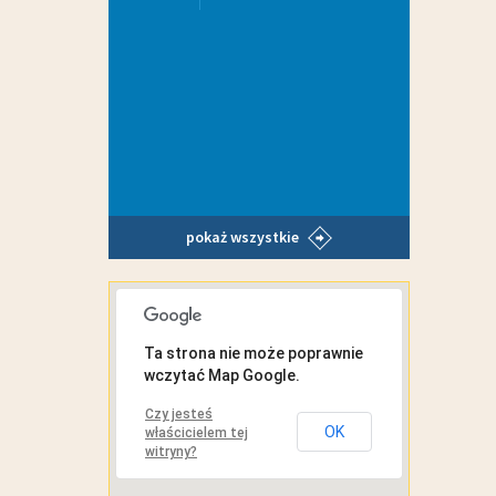
pokaż wszystkie
MAPA INTERAKTYWNA
Ta strona nie może poprawnie
wczytać Map Google.
Czy jesteś
OK
właścicielem tej
witryny?