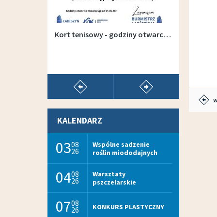
Otwarcie wypożyczalni sprzętu na łabiszyńskiej wyspie - 1 maja 2019r.
Kort tenisowy - godziny otwarcia w sezonie 2026
pokaż poprzedni artykuł
pokaż następny arty
w
KALENDARZ
03
08
Wspólne sadzenie
26
roślin miododajnych
04
08
Warsztaty
26
pszczelarskie
07
08
KONKURS PLASTYCZNY
26