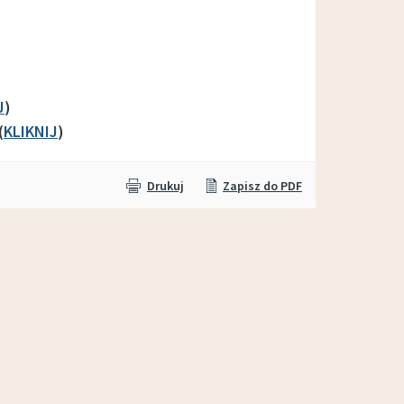
Wypożyczalnia sprzętu OTWARTA!
J
)
(
KLIKNIJ
)
Drukuj
Zapisz do PDF