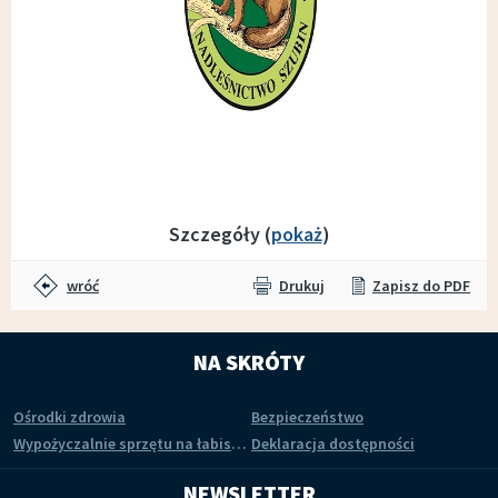
Szczegóły (
pokaż
)
wróć
Drukuj
Zapisz do PDF
NA SKRÓTY
Ośrodki zdrowia
Bezpieczeństwo
Wypożyczalnie sprzętu na łabiszyńskiej wyspie
Deklaracja dostępności
NEWSLETTER