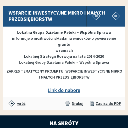
pokaż poprz
p
WSPARCIE INWESTYCYJNE MIKRO I MAŁYCH
PRZEDSIĘBIORSTW
Lokalna Grupa Działanie Pałuki – Wspólna Sprawa
informuje o możliwości składania wniosków o powierzenie
grantu
w ramach
Lokalnej Strategii Rozwoju na lata 2014-2020
Lokalnej Grupy Działania Pałuki – Wspólna Sprawa
ZAKRES TEMATYCZNY PROJEKTU: WSPARCIE INWESTYCYJNE MIKRO
I MAŁYCH PRZEDSIĘBIORSTW
Link do naboru
wróć
Drukuj
Zapisz do PDF
NA SKRÓTY