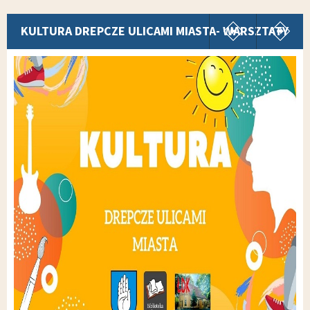
pokaż poprz
p
KULTURA DREPCZE ULICAMI MIASTA- WARSZTATY