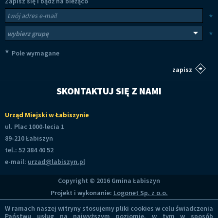
Zapisz się i bądź na bieżąco
Newsletter
Twój adres e-mail
*
Wybierz grupy tematyczne
*
*
Pole wymagane
SKONTAKTUJ SIĘ Z NAMI
Urząd Miejski w Łabiszynie
ul. Plac 1000-lecia 1
89-210 Łabiszyn
tel.: 52 384 40 52
e-mail:
urzad@labiszyn.pl
Copyright © 2016 Gmina Łabiszyn
Projekt i wykonanie:
Logonet Sp. z o.o.
W ramach naszej witryny stosujemy pliki cookies w celu świadczenia
Państwu usług na najwyższym poziomie, w tym w sposób