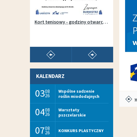
Otwarcie wypożyczalni sprzętu na łabiszyńskiej wyspie - 1 maja 2019r.
Kort tenisowy - godziny otwarcia w sezonie 2026
pokaż poprzedni artykuł
pokaż następny arty
KALENDARZ
03
08
Wspólne sadzenie
26
roślin miododajnych
w
04
08
Warsztaty
26
pszczelarskie
07
08
KONKURS PLASTYCZNY
26