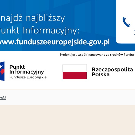
Marina i wypozyczalnia - godziny otwarcia w sezonie 2026
Plan zajęć sportowych ŁDK- październik 2025/marzec 2026 (STADION)
kuł
róć