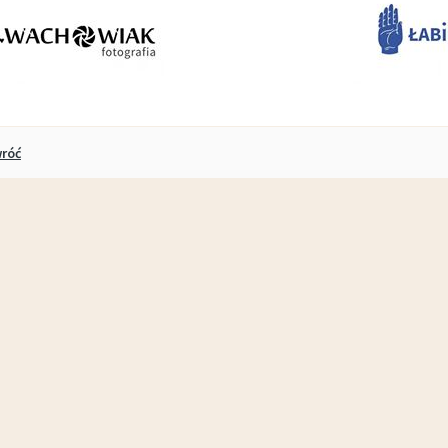
Marina i wypozyczalnia - godziny otwarcia w sezonie 2026
Plan zajęć sportowych ŁDK- październik 2025/marzec 2026 (STADION)
róć
kuł