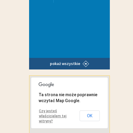
pokaż wszystkie
MAPA INTERAKTYWNA
Ta strona nie może poprawnie
wczytać Map Google.
Czy jesteś
OK
właścicielem tej
witryny?