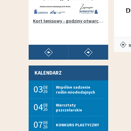
Otwarcie wypożyczalni sprzętu na łabiszyńskiej wyspie - 1 maja 2019r.
Kort tenisowy - godziny otwarcia w sezonie 2026
w
pokaż poprzedni artykuł
pokaż następny arty
KALENDARZ
03
08
Wspólne sadzenie
26
roślin miododajnych
04
08
Warsztaty
26
pszczelarskie
07
08
KONKURS PLASTYCZNY
26