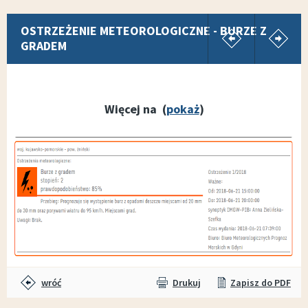
pokaż poprz
p
OSTRZEŻENIE METEOROLOGICZNE - BURZE Z
GRADEM
Więcej na (
pokaż
)
wróć
Drukuj
Zapisz do PDF