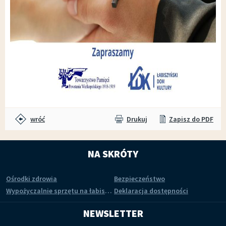
wróć
Drukuj
Zapisz do PDF
NA SKRÓTY
Ośrodki zdrowia
Bezpieczeństwo
Wypożyczalnie sprzętu na łabiszyńskiej wyspie
Deklaracja dostępności
NEWSLETTER