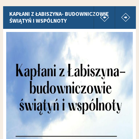
pokaż poprz
p
KAPŁANI Z ŁABISZYNA- BUDOWNICZOWIE
ŚWIĄTYŃ I WSPÓLNOTY